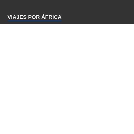
VIAJES POR ÁFRICA
6 días en Marruecos (Norte).
Introducción
21 febrero, 2019
Dia 1: De Algeciras a Tetuán (Por
Ceuta)
6 marzo, 2019
Dia 2: Tetuán, Rincón y Bouanan
11 marzo, 2019
Página oficial de Viajes de colores ©