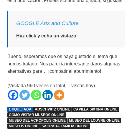
esta publicación. Podéis echarle una ojeada, si gustáis:
GOOGLE Arts and Culture
Haz click y echa un vistazo
Bueno, esperamos que os haya gustado el tema que
hemos tratado. Nos parecía interesante daros algunas
alternativas para… ¡combatir el aburrimiento!
(Visitada 960 veces en total, 1 visitas hoy)
ETIQUETADA
AUSCHWITZ ONLINE
CAPILLA SIXTINA ONLINE
CÓMO VISITAR MUSEOS ONLINE
MUSEO DEL ACRÓPOLIS ONLINE
MUSEO DEL LOUVRE ONLINE
MUSEOS ONLINE
SAGRADA FAMILIA ONLINE