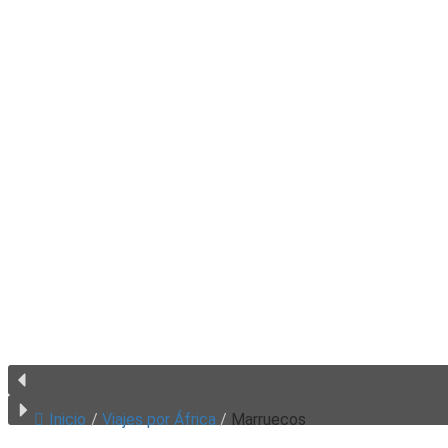
Inicio
/
Viajes por África
/
Marruecos