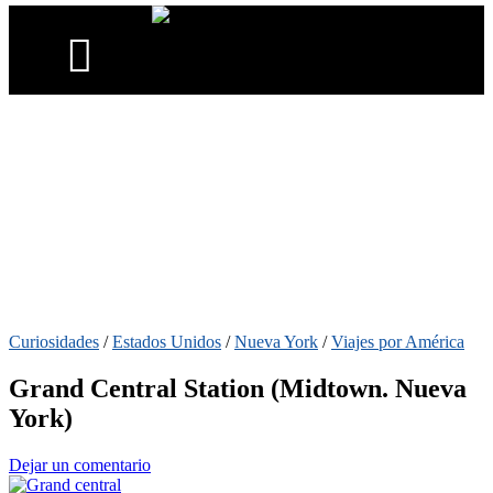
Curiosidades
/
Estados Unidos
/
Nueva York
/
Viajes por América
Grand Central Station (Midtown. Nueva
York)
Dejar un comentario