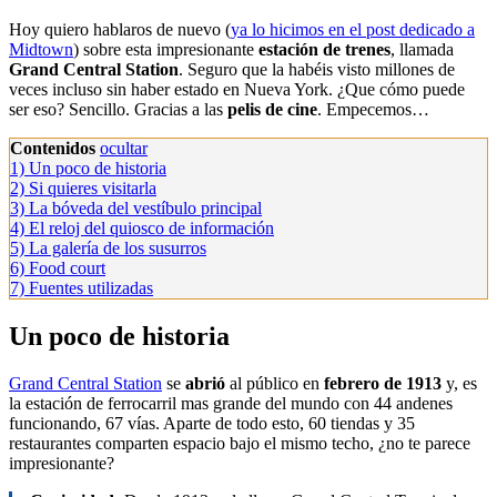
Hoy quiero hablaros de nuevo (
ya lo hicimos en el post dedicado a
Midtown
) sobre esta impresionante
estación de trenes
, llamada
Grand Central Station
. Seguro que la habéis visto millones de
veces incluso sin haber estado en Nueva York. ¿Que cómo puede
ser eso? Sencillo. Gracias a las
pelis de cine
. Empecemos…
Contenidos
ocultar
1)
Un poco de historia
2)
Si quieres visitarla
3)
La bóveda del vestíbulo principal
4)
El reloj del quiosco de información
5)
La galería de los susurros
6)
Food court
7)
Fuentes utilizadas
Un poco de historia
Grand Central Station
se
abrió
al público en
febrero de 1913
y, es
la estación de ferrocarril mas grande del mundo con 44 andenes
funcionando, 67 vías. Aparte de todo esto, 60 tiendas y 35
restaurantes comparten espacio bajo el mismo techo, ¿no te parece
impresionante?