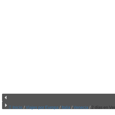
Inicio
/
Viajes por Europa
/
Italia
/
Venecia
/
2 días en Ve