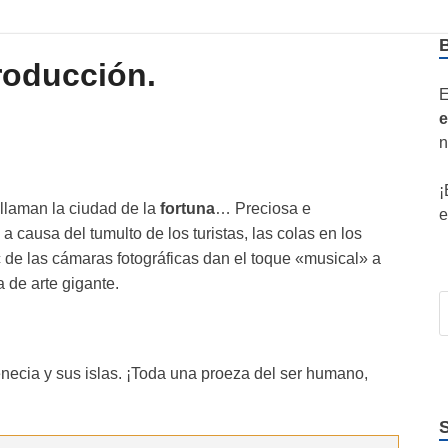
troducción.
E
e
n
¡
 llaman la ciudad de la
fortuna
… Preciosa e
e
 causa del tumulto de los turistas, las colas en los
 de las cámaras fotográficas dan el toque «musical» a
 de arte gigante.
necia y sus islas. ¡Toda una proeza del ser humano,