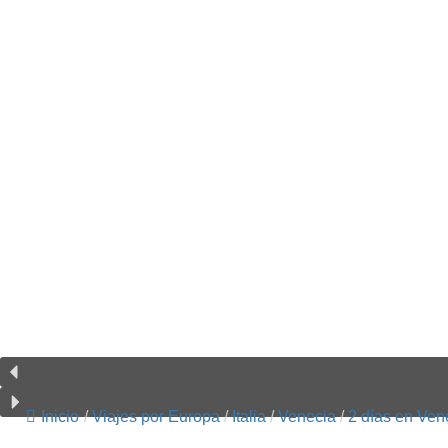
Inicio
/
Viajes por Europa
/
Italia
/
Venecia
/
2 días en Ven