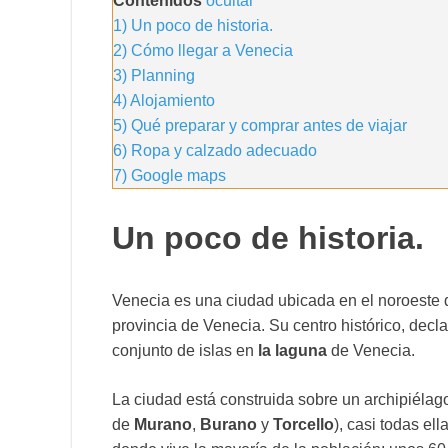
Contenidos
ocultar
1)
Un poco de historia.
2)
Cómo llegar a Venecia
3)
Planning
4)
Alojamiento
5)
Qué preparar y comprar antes de viajar
6)
Ropa y calzado adecuado
7)
Google maps
Un poco de historia.
Venecia es una ciudad ubicada en el noroeste de 
provincia de Venecia. Su centro histórico, dec
conjunto de islas en
la laguna
de Venecia.
La ciudad está construida sobre un archipiélago
de
Murano
,
Burano
y
Torcello
), casi todas el