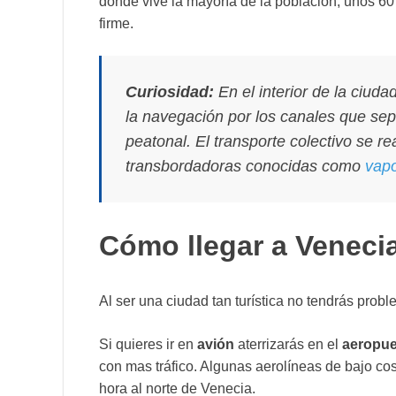
donde vive la mayoría de la población; unos 60 m
firme.
Curiosidad:
En el interior de la ciuda
la navegación por los canales que sep
peatonal. El transporte colectivo se 
transbordadoras conocidas como
vapo
Cómo llegar a Veneci
Al ser una ciudad tan turística no tendrás probl
Si quieres ir en
avión
aterrizarás en el
aeropue
con mas tráfico. Algunas aerolíneas de bajo cos
hora al norte de Venecia.