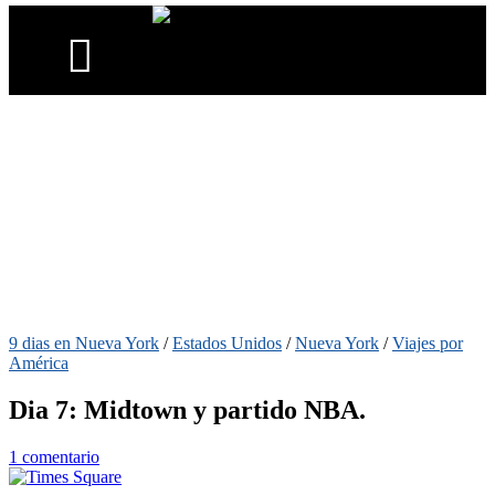
9 dias en Nueva York
/
Estados Unidos
/
Nueva York
/
Viajes por
América
Dia 7: Midtown y partido NBA.
1 comentario