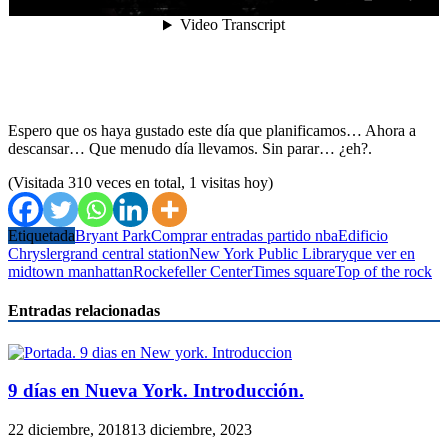
Espero que os haya gustado este día que planificamos… Ahora a
descansar… Que menudo día llevamos. Sin parar… ¿eh?.
(Visitada 310 veces en total, 1 visitas hoy)
Etiquetada
Bryant Park
Comprar entradas partido nba
Edificio
Chrysler
grand central station
New York Public Library
que ver en
midtown manhattan
Rockefeller Center
Times square
Top of the rock
Entradas relacionadas
9 días en Nueva York. Introducción.
22 diciembre, 2018
13 diciembre, 2023