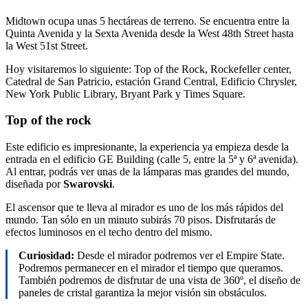
Midtown ocupa unas 5 hectáreas de terreno. Se encuentra entre la
Quinta Avenida y la Sexta Avenida desde la West 48th Street hasta
la West 51st Street.
Hoy visitaremos lo siguiente: Top of the Rock, Rockefeller center,
Catedral de San Patricio, estación Grand Central, Edificio Chrysler,
New York Public Library, Bryant Park y Times Square.
Top of the rock
Este edificio es impresionante, la experiencia ya empieza desde la
entrada en el edificio GE Building (calle 5, entre la 5ª y 6ª avenida).
Al entrar, podrás ver unas de la lámparas mas grandes del mundo,
diseñada por
Swarovski
.
El ascensor que te lleva al mirador es uno de los más rápidos del
mundo. Tan sólo en un minuto subirás 70 pisos. Disfrutarás de
efectos luminosos en el techo dentro del mismo.
Curiosidad:
Desde el mirador podremos ver el Empire State.
Podremos permanecer en el mirador el tiempo que queramos.
También podremos de disfrutar de una vista de 360º, el diseño de
paneles de cristal garantiza la mejor visión sin obstáculos.