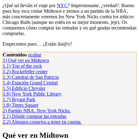
¿Qué tal lleváis el viaje por
NYC
? Impresionante, ¿verdad?. Bueno
pues hoy toca visitar Midtown e iremos a un partido de la NBA,
más concretamente veremos los New York Nicks contra los míticos
Chicago Bulls (aunque no estén en su mejor momento, jeje). Os
contaremos cómo comprar las entradas y en qué gradas recomiendan
comprarlas.
Empecemos pues… ¿Estáis list@s?
Contenidos
ocultar
1)
Qué ver en Midtown
1.1)
Top of the rock
1.2)
Rockefeller center
1.3)
Catedral de San Patricio
1.4)
Estación Grand Central
1.5)
Edificio Chrysler
1.6)
New York Public Library
1.7)
Bryant Park
1.8)
Times Square
2)
Partido NBA. New York Nicks.
2.1)
Dónde comprar las entradas
2.2)
Algunos consejos a tener en cuenta.
Qué ver en Midtown